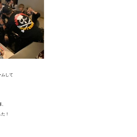
ームして
様、
した！