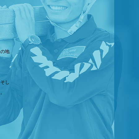
様の地
。そし
す。