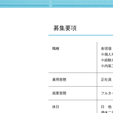
募集要項
職種
各現場
※個人
※経験
※内装
雇用形態
正社員
就業形態
フルタ
休日
日 他
週休二