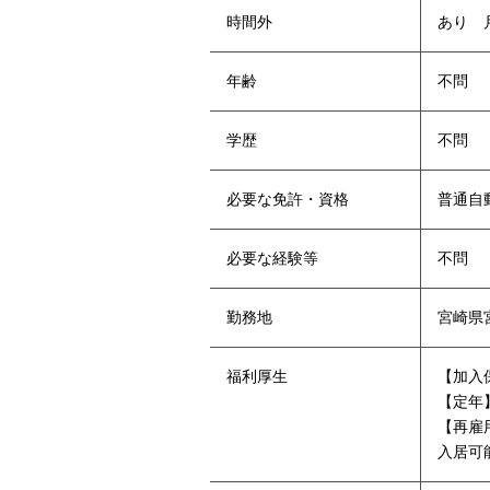
時間外
あり 
年齢
不問
学歴
‪不問‬
必要な免許・資格
‪普通自
必要な経験等
不問
勤務地
宮崎県
福利厚生
【加入
【定年
【再雇
入居可