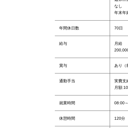
なし
年末年
年間休日数
70日
給与
‪月給‬
200,0
賞与
あり（
通勤手当
実費支
月額:10
就業時間
08:00～
休憩時間
120分