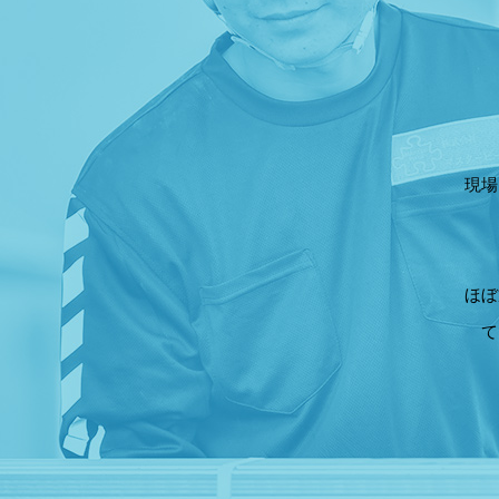
現場
ほぼ
て