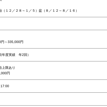
始（１２／２８～１／５）盆（８／１２～８／１６）
00円～335,000円‬
前年度実績 年2回）
給上限あり
,000円
17:00‬