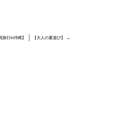
員旅行in沖縄】
【大人の夏遊び】
→