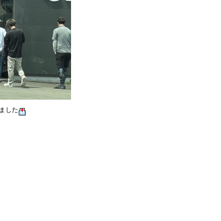
ました
・